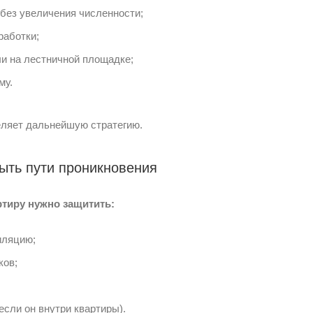
без увеличения численности;
работки;
и на лестничной площадке;
му.
деляет дальнейшую стратегию.
ыть пути проникновения
ртиру нужно защитить:
иляцию;
ков;
сли он внутри квартиры).