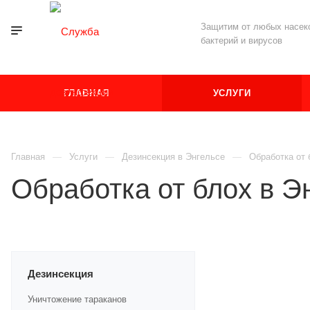
Защитим от любых насеко
бактерий и вирусов
ГЛАВНАЯ
УСЛУГИ
Главная
Услуги
Дезинсекция в Энгельсе
Обработка от 
Обработка от блох в Э
Дезинсекция
Уничтожение тараканов