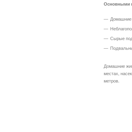
Основными и
Домашние 
Неблагопо
Сырые под
Подвальны
Домашние жив
местах, насе
метров.