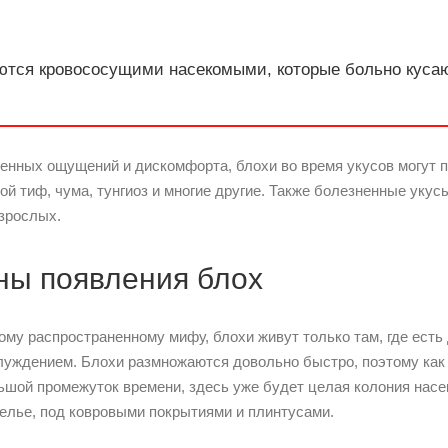
ются кровососущими насекомыми, которые больно кусают
енных ощущений и дискомфорта, блохи во время укусов могут 
ой тиф, чума, тунгиоз и многие другие. Также болезненные уку
взрослых.
ны появления блох
ому распространенному мифу, блохи живут только там, где есть
луждением. Блохи размножаются довольно быстро, поэтому как 
ьшой промежуток времени, здесь уже будет целая колония насе
елье, под ковровыми покрытиями и плинтусами.