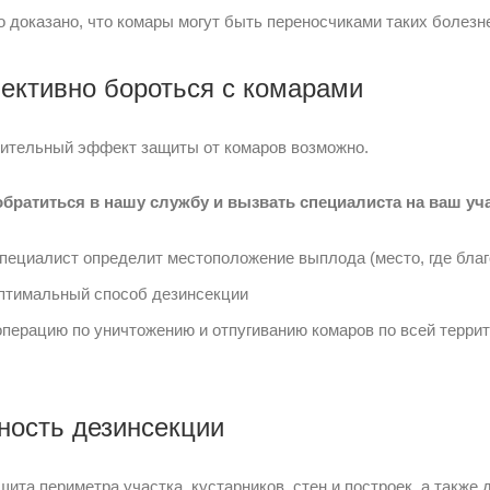
о доказано, что комары могут быть переносчиками таких болезне
ективно бороться с комарами
ительный эффект защиты от комаров возможно.
братиться в нашу службу и вызвать специалиста на ваш уча
пециалист определит местоположение выплода (место, где благ
птимальный способ дезинсекции
операцию по уничтожению и отпугиванию комаров по всей террит
ность дезинсекции
щита периметра участка, кустарников, стен и построек, а такж