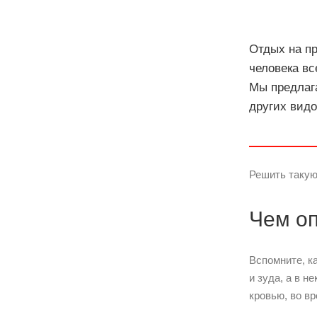
Отдых на пр
человека вс
Мы предлага
других видо
Решить такую
Чем о
Вспомните, к
и зуда, а в н
кровью, во в