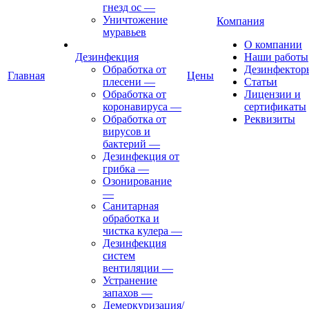
гнезд ос
—
Уничтожение
Компания
муравьев
О компании
Дезинфекция
Наши работы
Обработка от
Дезинфектор
Главная
Цены
плесени
—
Статьи
Обработка от
Лицензии и
коронавируса
—
сертификаты
Обработка от
Реквизиты
вирусов и
бактерий
—
Дезинфекция от
грибка
—
Озонирование
—
Санитарная
обработка и
чистка кулера
—
Дезинфекция
систем
вентиляции
—
Устранение
запахов
—
Демеркуризация/