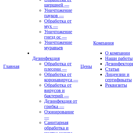
шершней
—
Уничтожение
пауков
—
Обработка от
мух
—
Уничтожение
гнезд ос
—
Уничтожение
Компания
муравьев
О компании
Дезинфекция
Наши работы
Обработка от
Дезинфектор
Главная
Цены
плесени
—
Статьи
Обработка от
Лицензии и
коронавируса
—
сертификаты
Обработка от
Реквизиты
вирусов и
бактерий
—
Дезинфекция от
грибка
—
Озонирование
—
Санитарная
обработка и