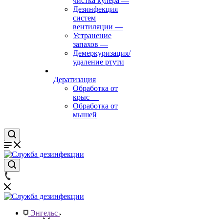
чистка кулера
—
Дезинфекция
систем
вентиляции
—
Устранение
запахов
—
Демеркуризация/
удаление ртути
Дератизация
Обработка от
крыс
—
Обработка от
мышей
Энгельс