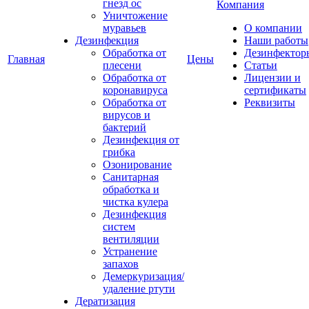
гнезд ос
Компания
Уничтожение
муравьев
О компании
Дезинфекция
Наши работы
Обработка от
Дезинфектор
Главная
Цены
плесени
Статьи
Обработка от
Лицензии и
коронавируса
сертификаты
Обработка от
Реквизиты
вирусов и
бактерий
Дезинфекция от
грибка
Озонирование
Санитарная
обработка и
чистка кулера
Дезинфекция
систем
вентиляции
Устранение
запахов
Демеркуризация/
удаление ртути
Дератизация