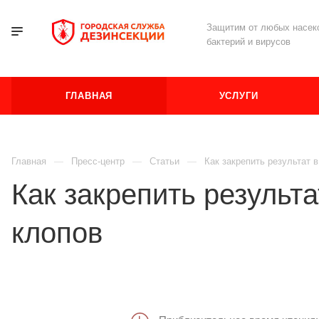
Защитим от любых насеко
бактерий и вирусов
ГЛАВНАЯ
УСЛУГИ
Главная
Пресс-центр
Статьи
Как закрепить результат 
Как закрепить результ
клопов