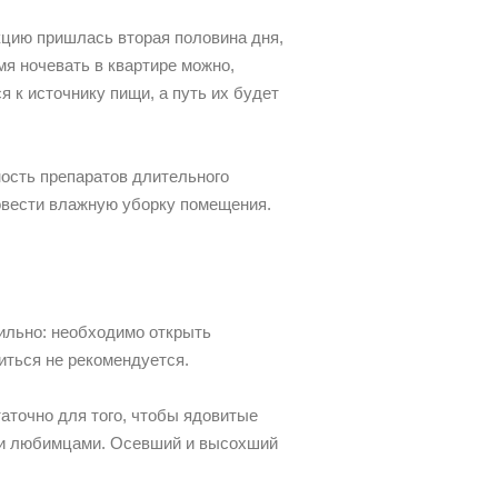
кцию пришлась вторая половина дня,
мя ночевать в квартире можно,
я к источнику пищи, а путь их будет
ность препаратов длительного
ровести влажную уборку помещения.
вильно: необходимо открыть
иться не рекомендуется.
таточно для того, чтобы ядовитые
ми любимцами. Осевший и высохший