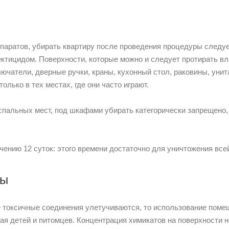
паратов, убирать квартиру после проведения процедуры следуе
ктицидом. Поверхности, которые можно и следует протирать вл
ючатели, дверные ручки, краны, кухонный стол, раковины, унита
олько в тех местах, где они часто играют.
спальных мест, под шкафами убирать категорически запрещено, 
ению 12 суток: этого времени достаточно для уничтожения все
ры
се токсичные соединения улетучиваются, то использование пом
я детей и питомцев. Концентрация химикатов на поверхности н