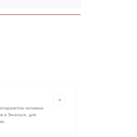
топаразитом человека
в в Энгельсе, для
ва.