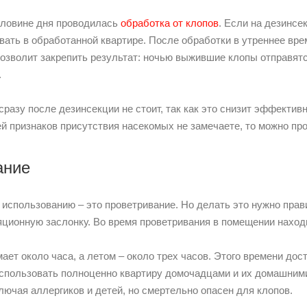
половине дня проводилась
обработка от клопов
. Если на дезинсе
ать в обработанной квартире. После обработки в утреннее вре
 позволит закрепить результат: ночью выжившие клопы отправятс
.
сразу после дезинсекции не стоит, так как это снизит эффектив
ей признаков присутствия насекомых не замечаете, то можно п
ание
 использованию – это проветривание. Но делать это нужно пра
яционную заслонку. Во время проветривания в помещении наход
ает около часа, а летом – около трех часов. Этого времени дос
 использовать полноценно квартиру домочадцами и их домашни
лючая аллергиков и детей, но смертельно опасен для клопов.