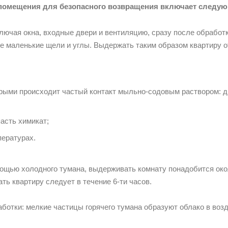
 помещения для безопасного возвращения включает следую
лючая окна, входные двери и вентиляцию, сразу после обработк
е маленькие щели и углы. Выдержать таким образом квартиру от
торыми происходит частый контакт мыльно-содовым раствором: д
пасть химикат;
пературах.
ощью холодного тумана, выдерживать комнату понадобится окол
ть квартиру следует в течение 6-ти часов.
ботки: мелкие частицы горячего тумана образуют облако в воз