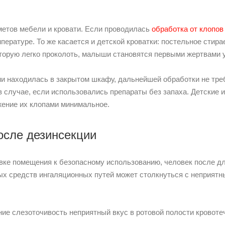
метов мебели и кровати. Если проводилась
обработка от клопов
пературе. То же касается и детской кроватки: постельное стира
которую легко проколоть, малыши становятся первыми жертвами 
ии находилась в закрытом шкафу, дальнейшей обработки не тр
 случае, если использовались препараты без запаха. Детские и
жение их клопами минимальное.
осле дезинсекции
вке помещения к безопасному использованию, человек после д
ых средств ингаляционных путей может столкнуться с неприят
ие слезоточивость неприятный вкус в ротовой полости кровоте