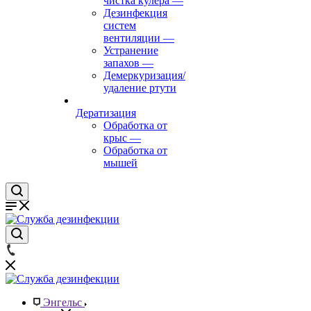
чистка кулера
—
Дезинфекция
систем
вентиляции
—
Устранение
запахов
—
Демеркуризация/
удаление ртути
Дератизация
Обработка от
крыс
—
Обработка от
мышей
Энгельс