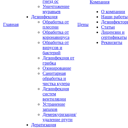
гнезд ос
Компания
Уничтожение
муравьев
О компании
Дезинфекция
Наши работы
Обработка от
Дезинфектор
Главная
Цены
плесени
Статьи
Обработка от
Лицензии и
коронавируса
сертификаты
Обработка от
Реквизиты
вирусов и
бактерий
Дезинфекция от
грибка
Озонирование
Санитарная
обработка и
чистка кулера
Дезинфекция
систем
вентиляции
Устранение
запахов
Демеркуризация/
удаление ртути
Дератизация