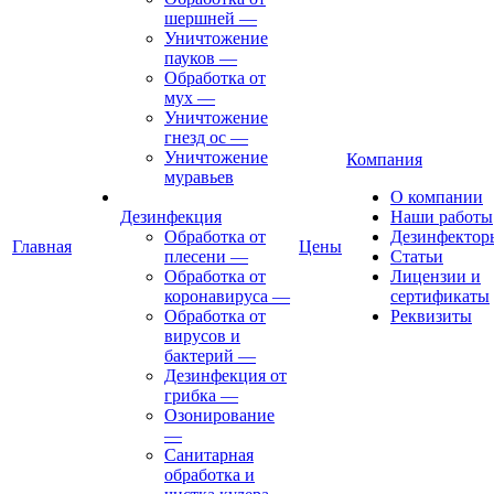
шершней
—
Уничтожение
пауков
—
Обработка от
мух
—
Уничтожение
гнезд ос
—
Уничтожение
Компания
муравьев
О компании
Дезинфекция
Наши работы
Обработка от
Дезинфектор
Главная
Цены
плесени
—
Статьи
Обработка от
Лицензии и
коронавируса
—
сертификаты
Обработка от
Реквизиты
вирусов и
бактерий
—
Дезинфекция от
грибка
—
Озонирование
—
Санитарная
обработка и