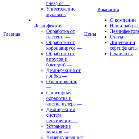
гнезд ос
—
Уничтожение
Компания
муравьев
О компании
Дезинфекция
Наши работы
Обработка от
Дезинфектор
Главная
Цены
плесени
—
Статьи
Обработка от
Лицензии и
коронавируса
—
сертификаты
Обработка от
Реквизиты
вирусов и
бактерий
—
Дезинфекция от
грибка
—
Озонирование
—
Санитарная
обработка и
чистка кулера
—
Дезинфекция
систем
вентиляции
—
Устранение
запахов
—
Демеркуризация/