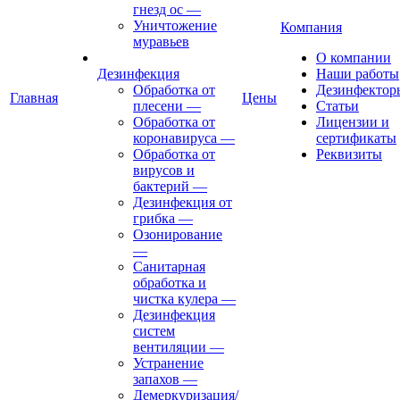
гнезд ос
—
Уничтожение
Компания
муравьев
О компании
Дезинфекция
Наши работы
Обработка от
Дезинфектор
Главная
Цены
плесени
—
Статьи
Обработка от
Лицензии и
коронавируса
—
сертификаты
Обработка от
Реквизиты
вирусов и
бактерий
—
Дезинфекция от
грибка
—
Озонирование
—
Санитарная
обработка и
чистка кулера
—
Дезинфекция
систем
вентиляции
—
Устранение
запахов
—
Демеркуризация/