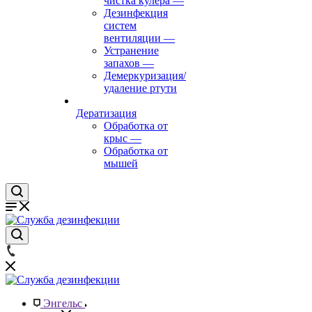
чистка кулера
—
Дезинфекция
систем
вентиляции
—
Устранение
запахов
—
Демеркуризация/
удаление ртути
Дератизация
Обработка от
крыс
—
Обработка от
мышей
Энгельс