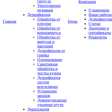
гнезд ос
Компания
Уничтожение
муравьев
О компании
Дезинфекция
Наши работы
Обработка от
Дезинфектор
Главная
Цены
плесени
Статьи
Обработка от
Лицензии и
коронавируса
сертификаты
Обработка от
Реквизиты
вирусов и
бактерий
Дезинфекция от
грибка
Озонирование
Санитарная
обработка и
чистка кулера
Дезинфекция
систем
вентиляции
Устранение
запахов
Демеркуризация/
удаление ртути
Дератизация