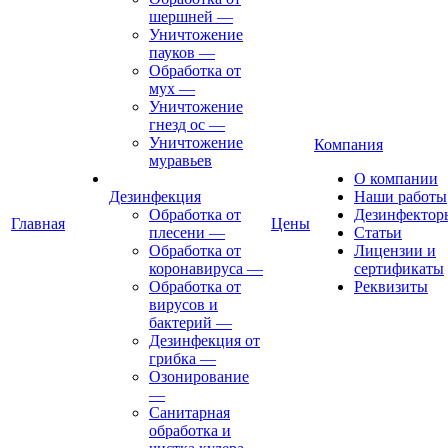
шершней
—
Уничтожение
пауков
—
Обработка от
мух
—
Уничтожение
гнезд ос
—
Уничтожение
Компания
муравьев
О компании
Дезинфекция
Наши работы
Обработка от
Дезинфектор
Главная
Цены
плесени
—
Статьи
Обработка от
Лицензии и
коронавируса
—
сертификаты
Обработка от
Реквизиты
вирусов и
бактерий
—
Дезинфекция от
грибка
—
Озонирование
—
Санитарная
обработка и